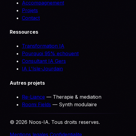
Accompagnement
Projets
Contact
Ressources
Transformation IA
Pourquoi 95% echouent
Consultant IA Gers
IA L'Isle-Jourdain
Autres projets
Re-Liance
— Therapie & mediation
Roomi Fields
— Synth modulaire
© 2026 Noos-IA. Tous droits reserves.
Mentions legales
Confidentialite